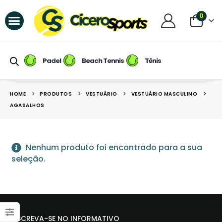
0
Raquetes de Padel
Raquetes de Beach Tennis
Tênis / Calçados
Raqueteiras e Mochilas
Raquetes de Tênis
Padel
Beach Tennis
Tênis
HOME
PRODUTOS
VESTUÁRIO
VESTUÁRIO MASCULINO
AGASALHOS
Nenhum produto foi encontrado para a sua
seleção.
INSCREVA-SE NO INFORMATIVO