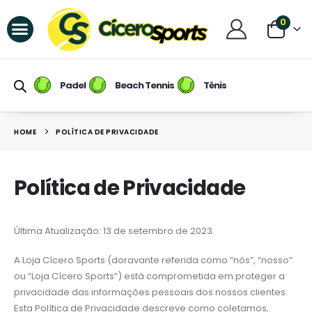
0
Raquetes de Padel
Raquetes de Beach Tennis
Tênis / Calçados
Raqueteiras e Mochilas
Raquetes de Tênis
Padel
Beach Tennis
Tênis
HOME
POLÍTICA DE PRIVACIDADE
Política de Privacidade
Última Atualização: 13 de setembro de 2023.
A Loja Cícero Sports (doravante referida como “nós”, “nosso”
ou “Loja Cícero Sports”) está comprometida em proteger a
privacidade das informações pessoais dos nossos clientes.
Esta Política de Privacidade descreve como coletamos,