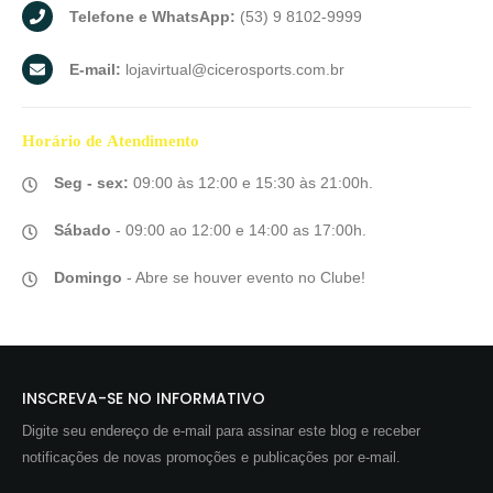
Telefone e WhatsApp:
(53) 9 8102-9999
E-mail:
lojavirtual@cicerosports.com.br
Horário de
Atendimento
Seg - sex:
09:00 às 12:00 e 15:30 às 21:00h.
Sábado
- 09:00 ao 12:00 e 14:00 as 17:00h.
Domingo
- Abre se houver evento no Clube!
INSCREVA-SE NO INFORMATIVO
Digite seu endereço de e-mail para assinar este blog e receber
notificações de novas promoções e publicações por e-mail.