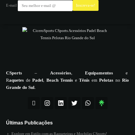
E-mail
CSports
–
Acessórios
,
Equipamentos
e
R
aquetes
de
Padel
,
Beach Tennis
e
Tênis
em
Pelotas
no
Rio
Grande do Sul
.
Últimas Publicações
Explore em Estilo com as Raqueteiras e Mochilas CSports!