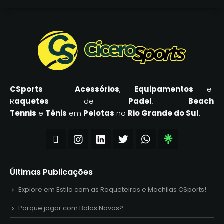
CSports
–
Acessórios
,
Equipamentos
e
R
aquetes
de
Padel
,
Beach
Tennis
e
Tênis
em
Pelotas
no
Rio Grande do Sul
.
Últimas Publicações
Explore em Estilo com as Raqueteiras e Mochilas CSports!
Porque jogar com Bolas Novas?