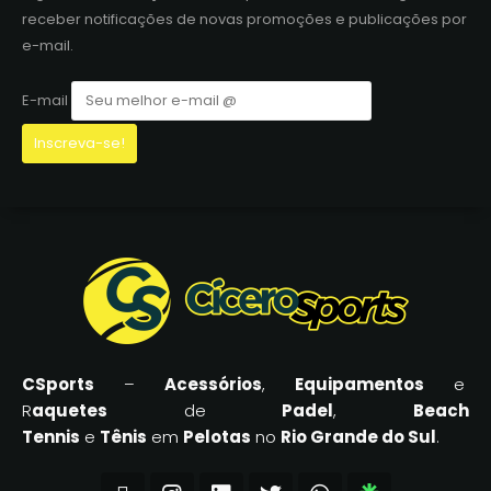
receber notificações de novas promoções e publicações por
e-mail.
E-mail
CSports
–
Acessórios
,
Equipamentos
e
R
aquetes
de
Padel
,
Beach
Tennis
e
Tênis
em
Pelotas
no
Rio Grande do Sul
.