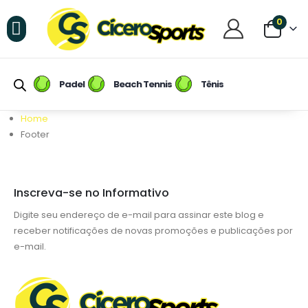
0
Raquetes de Padel
Raquetes de Beach Tennis
Tênis / Calçados
Raqueteiras e Mochilas
Raquetes de Tênis
Padel
Beach Tennis
Tênis
Home
Footer
Inscreva-se no Informativo
Digite seu endereço de e-mail para assinar este blog e
receber notificações de novas promoções e publicações por
e-mail.