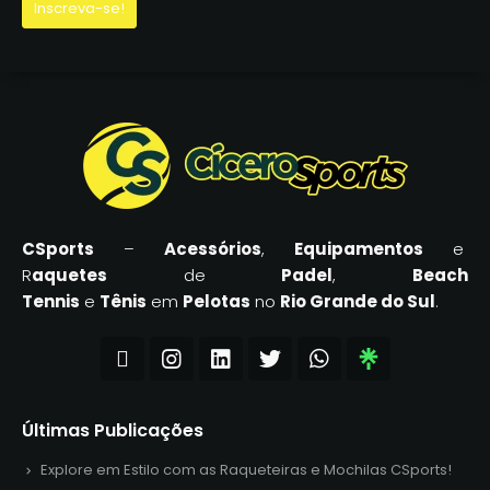
CSports
–
Acessórios
,
Equipamentos
e
R
aquetes
de
Padel
,
Beach
Tennis
e
Tênis
em
Pelotas
no
Rio Grande do Sul
.
Últimas Publicações
Explore em Estilo com as Raqueteiras e Mochilas CSports!