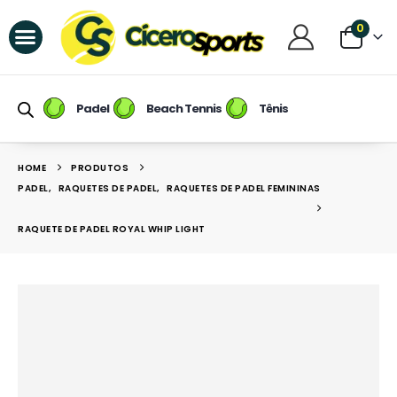
0
Raquetes de Padel
Raquetes de Beach Tennis
Tênis / Calçados
Raqueteiras e Mochilas
Raquetes de Tênis
Padel
Beach Tennis
Tênis
HOME
PRODUTOS
PADEL
,
RAQUETES DE PADEL
,
RAQUETES DE PADEL FEMININAS
RAQUETE DE PADEL ROYAL WHIP LIGHT