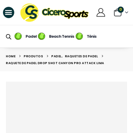
0
Raquetes de Padel
Raquetes de Beach Tennis
Tênis / Calçados
Raqueteiras e Mochilas
Raquetes de Tênis
Padel
Beach Tennis
Tênis
HOME
PRODUTOS
PADEL
,
RAQUETES DE PADEL
RAQUETE DE PADEL DROP SHOT CANYON PRO ATTACK LIMA