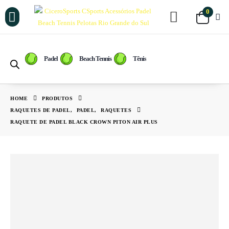
0
Raquetes de Padel
Raquetes de Beach Tennis
Tênis / Calçados
Raqueteiras e Mochilas
Raquetes de Tênis
Padel
Beach Tennis
Tênis
HOME
PRODUTOS
RAQUETES DE PADEL
,
PADEL
,
RAQUETES
RAQUETE DE PADEL BLACK CROWN PITON AIR PLUS