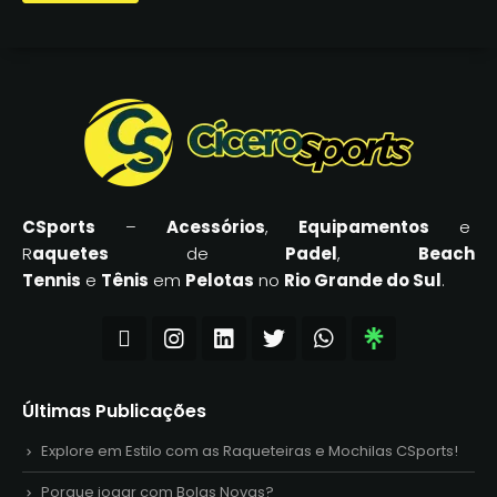
CSports
–
Acessórios
,
Equipamentos
e
R
aquetes
de
Padel
,
Beach
Tennis
e
Tênis
em
Pelotas
no
Rio Grande do Sul
.
Últimas Publicações
Explore em Estilo com as Raqueteiras e Mochilas CSports!
Porque jogar com Bolas Novas?