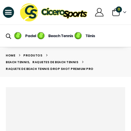
0
Raquetes de Padel
Raquetes de Beach Tennis
Tênis / Calçados
Raqueteiras e Mochilas
Raquetes de Tênis
Padel
Beach Tennis
Tênis
HOME
PRODUTOS
BEACH TENNIS
,
RAQUETES DE BEACH TENNIS
RAQUETE DE BEACH TENNIS DROP SHOT PREMIUM PRO