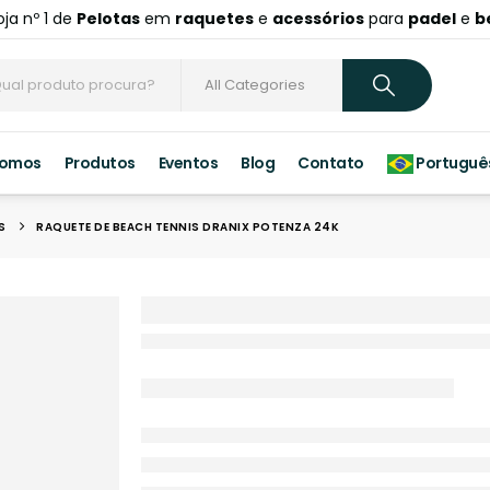
oja nº 1 de
Pelotas
em
raquetes
e
acessórios
para
padel
e
b
Somos
Produtos
Eventos
Blog
Contato
Portuguê
S
RAQUETE DE BEACH TENNIS DRANIX POTENZA 24K