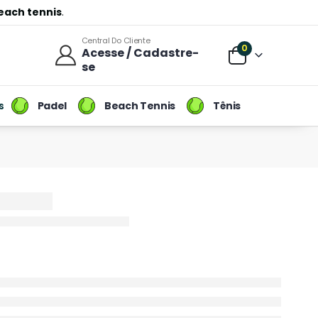
each tennis
.
Central Do Cliente
0
Acesse / Cadastre-
se
Padel
Beach Tennis
Tênis
s