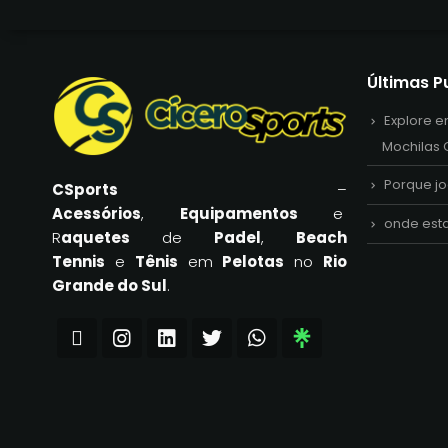
Últimas P
Explore e
Mochilas 
Porque j
CSports
–
Acessórios
,
Equipamentos
e
onde est
R
aquetes
de
Padel
,
Beach
Tennis
e
Tênis
em
Pelotas
no
Rio
Grande do Sul
.