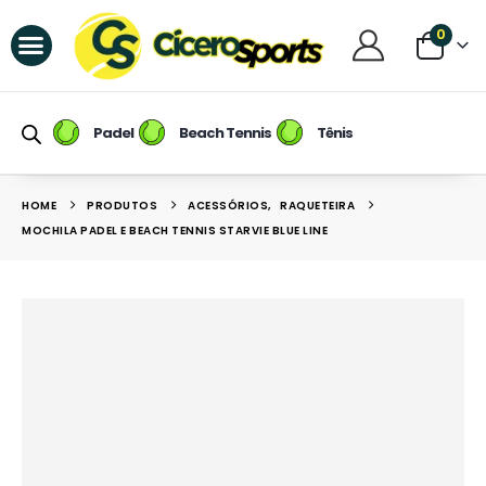
0
Raquetes de Padel
Raquetes de Beach Tennis
Tênis / Calçados
Raqueteiras e Mochilas
Raquetes de Tênis
Padel
Beach Tennis
Tênis
HOME
PRODUTOS
ACESSÓRIOS
,
RAQUETEIRA
MOCHILA PADEL E BEACH TENNIS STARVIE BLUE LINE