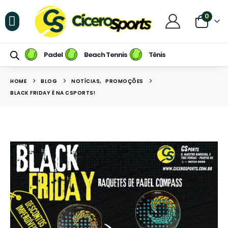
0
Raquetes de Padel
Raquetes de Beach Tennis
Tênis / Calçados
Raqueteiras e Mochilas
Raquetes de Tênis
Padel
Beach Tennis
Tênis
HOME
BLOG
NOTÍCIAS
,
PROMOÇÕES
BLACK FRIDAY É NA CSPORTS!