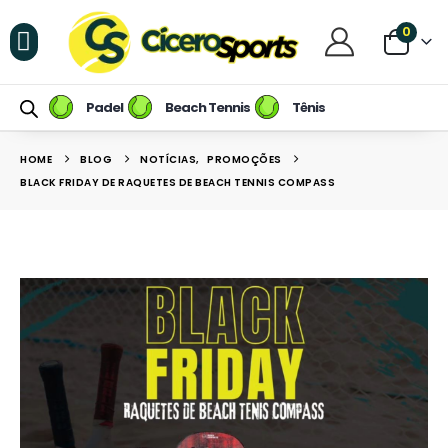
0
Raquetes de Padel
Raquetes de Beach Tennis
Tênis / Calçados
Raqueteiras e Mochilas
Raquetes de Tênis
Padel
Beach Tennis
Tênis
HOME
BLOG
NOTÍCIAS
,
PROMOÇÕES
BLACK FRIDAY DE RAQUETES DE BEACH TENNIS COMPASS