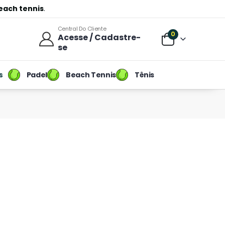
each tennis
.
Central Do Cliente
0
Acesse / Cadastre-
se
Padel
Beach Tennis
Tênis
s