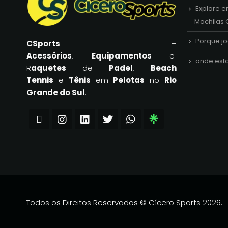
Explore e
Mochilas 
Porque j
CSports
–
Acessórios
,
Equipamentos
e
onde est
R
aquetes
de
Padel
,
Beach
Tennis
e
Tênis
em
Pelotas
no
Rio
Grande do Sul
.
Todos os Direitos Reservados © Cícero Sports 2026.