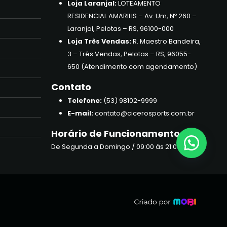
Loja Laranjal:
LOTEAMENTO
RESIDENCIAL AMARILIS – Av. Um, Nº 260 –
Laranjal, Pelotas – RS, 96100-000
Loja Três Vendas:
R. Maestro Bandeira,
3 – Três Vendas, Pelotas – RS, 96055-
650 (Atendimento com agendamento)
Contato
Telefone:
(53) 98102-9999
E-mail:
contato@cicerosports.com.br
Horário de Funcionamento
De Segunda a Domingo / 09:00 às 21:00hrs