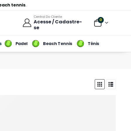
each tennis
.
Central Do Cliente
0
Acesse / Cadastre-
se
Padel
Beach Tennis
Tênis
s